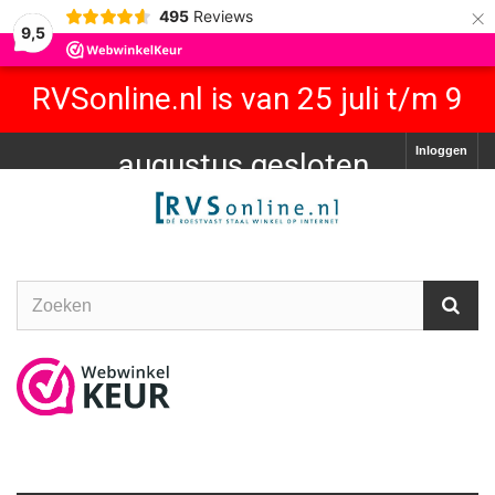
×
495
Reviews
9,5
RVSonline.nl is van 25 juli t/m 9
Inloggen
augustus gesloten.