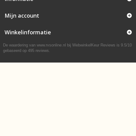
Mijn account
Winkelinformatie
De waardering van www.rvsonline.nl bij
WebwinkelKeur Reviews
is 9.5/10
gebaseerd op 495 reviews.