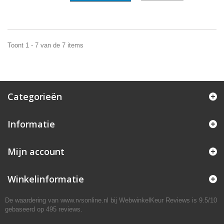
Toont 1 - 7 van de 7 items
Categorieën
Informatie
Mijn account
Winkelinformatie
De waardering van www.rvsonline.nl bij
WebwinkelKeur Reviews
is 9.5/10
gebaseerd op 495 reviews.