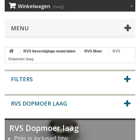
Winkelwagen
(leeg)
MENU
RVS bevestigings-materialen
RVS Moer
RVS
Dopmoer laag
FILTERS
RVS DOPMOER LAAG
RVS Dopmoer laag
Prijs is inclusief btw