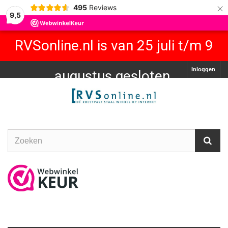
×
495
Reviews
9,5
RVSonline.nl is van 25 juli t/m 9
Inloggen
augustus gesloten.