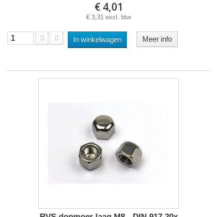
€ 4,01
€ 3,31 excl. btw
Meer info
In winkelwagen
RVS dopmoer laag M8 - DIN 917 20x