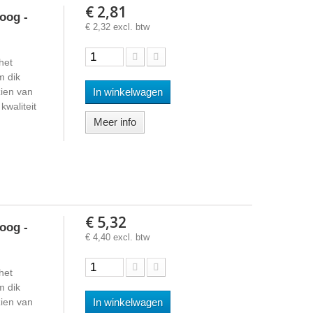
€ 2,81
oog -
€ 2,32 excl. btw
het
m dik
ien van
In winkelwagen
waliteit
Meer info
€ 5,32
oog -
€ 4,40 excl. btw
het
m dik
ien van
In winkelwagen