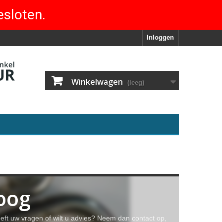
esloten.
Inloggen
Winkelwagen
(leeg)
oog
eeft uw vragen of wilt u advies? Neem dan contact op,