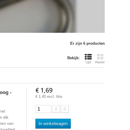
Er zijn 6 producten
Bekijk:
Lijst
Raster
€ 1,69
oog -
€ 1,40 excl. btw
het
m dik
ien van
In winkelwagen
waliteit