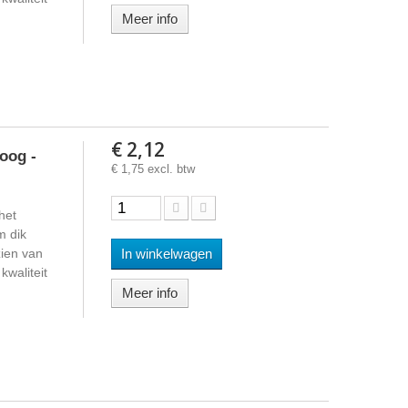
Meer info
€ 2,12
oog -
€ 1,75 excl. btw
het
m dik
ien van
In winkelwagen
waliteit
Meer info