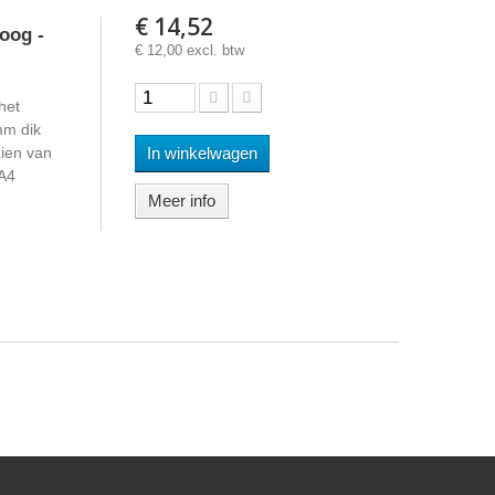
€ 14,52
oog -
€ 12,00 excl. btw
het
mm dik
ien van
In winkelwagen
A4
Meer info