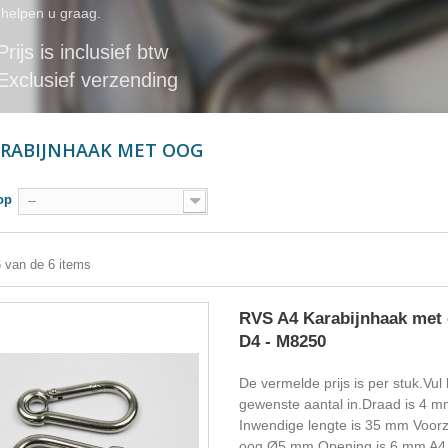
 helpen u graag.
Prijs is inclusief btw
Exclusief verzending
ARABIJNHAAK MET OOG
op
--
6 van de 6 items
RVS A4 Karabijnhaak met 
D4 - M8250
De vermelde prijs is per stuk.Vul 
gewenste aantal in.Draad is 4 m
Inwendige lengte is 35 mm Voorz
oog Ø5 mm Opening is 6 mm A4 k