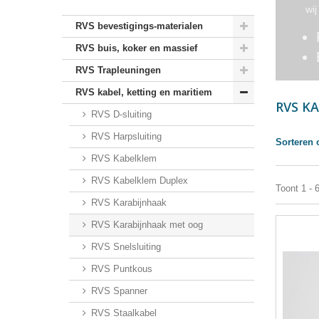
wij
RVS bevestigings-materialen
RVS buis, koker en massief
RVS Trapleuningen
RVS kabel, ketting en maritiem
RVS K
RVS D-sluiting
RVS Harpsluiting
Sorteren 
RVS Kabelklem
RVS Kabelklem Duplex
Toont 1 - 
RVS Karabijnhaak
RVS Karabijnhaak met oog
RVS Snelsluiting
RVS Puntkous
RVS Spanner
RVS Staalkabel