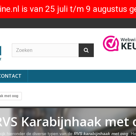
ne.nl is van 25 juli t/m 9 augustus g
CONTACT
ak met oog
RVS Karabijnhaak met 
kijk hieronder de diverse typen van de
RVS karabijnhaak met oog
. H