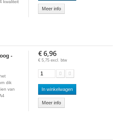
kwaliteit
Meer info
€ 6,96
oog -
€ 5,75 excl. btw
het
mm dik
ien van
In winkelwagen
A4
Meer info