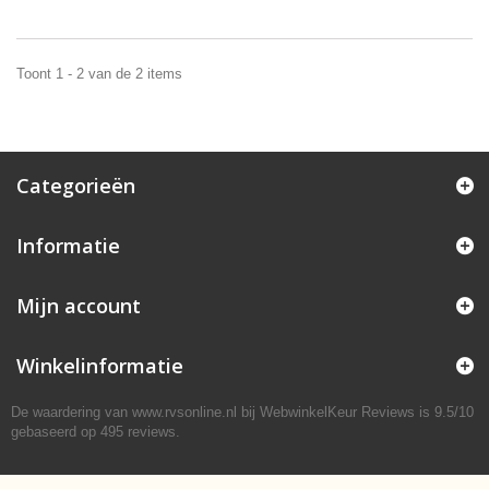
Toont 1 - 2 van de 2 items
Categorieën
Informatie
Mijn account
Winkelinformatie
De waardering van www.rvsonline.nl bij
WebwinkelKeur Reviews
is 9.5/10
gebaseerd op 495 reviews.