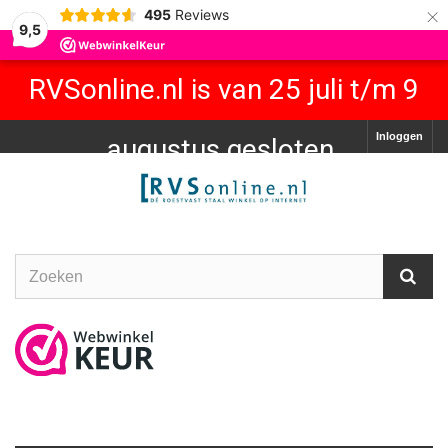
×
495
Reviews
9,5
RVSonline.nl is van 25 juli t/m 9
Inloggen
augustus gesloten.