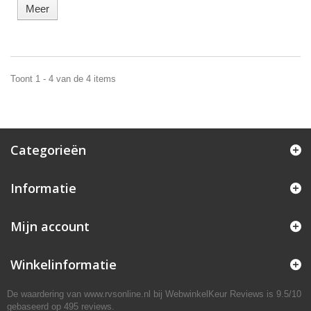
Meer
Toont 1 - 4 van de 4 items
Categorieën
Informatie
Mijn account
Winkelinformatie
De waardering van www.rvsonline.nl bij
WebwinkelKeur Reviews
is 9.5/10
gebaseerd op 495 reviews.