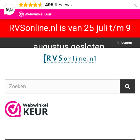
×
495
Reviews
9,5
RVSonline.nl is van 25 juli t/m 9
Inloggen
augustus gesloten.