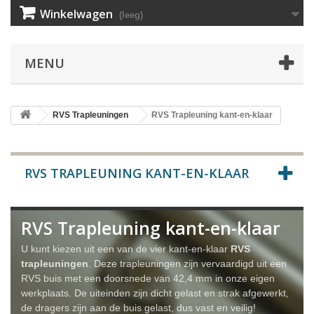
Winkelwagen
(leeg)
MENU
RVS Trapleuningen
RVS Trapleuning kant-en-klaar
RVS TRAPLEUNING KANT-EN-KLAAR
RVS Trapleuning kant-en-klaar
U kunt kiezen uit een van de vier kant-en-klaar
RVS
trapleuningen
. Deze trapleuningen zijn vervaardigd uit een
RVS buis met een doorsnede van 42,4 mm in onze eigen
werkplaats. De uiteinden zijn dicht gelast en strak afgewerkt,
de dragers zijn aan de buis gelast, dus vast en veilig!