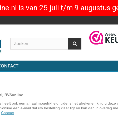
ne.nl is van 25 juli t/m 9 augustus g
CONTACT
bij RVSonline
 heeft ook een afhaal mogelijkheid, tijdens het afrekenen krijg u deze 
online een e-mail dat uw bestelling klaar ligt en kan dan in overleg m
.
Contact
.