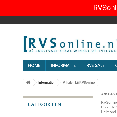
RVSonli
HOME
INFORMATIE
RVS SALE
Informatie
Afhalen bij RVSonline
Afhalen 
RVSonline
CATEGORIEËN
U van RVS
Helmond