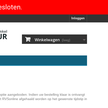
esloten.
Inloggen
Winkelwagen
(leeg)
optie aangeboden. Indien uw bestelling klaar is ontvangt
et RVSonline afgehaald worden op het gewenste tijdstip in