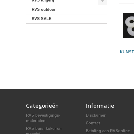
RVS tuigerij
RVS outdoor
RVS SALE
KUNST
Categorieën
Informatie
RVS bevestigings-
Disclaimer
materialen
Contact
RVS buis, koker en
Betaling aan RVSonline
massief