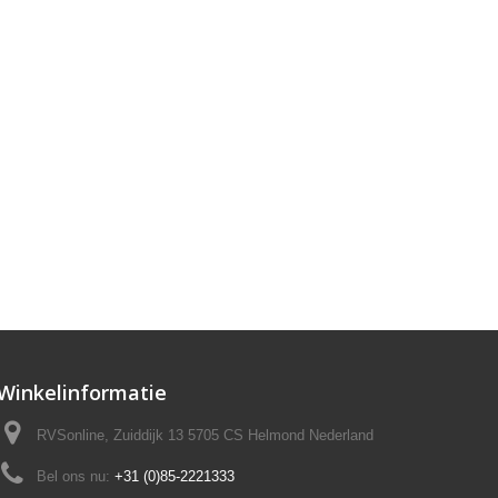
Winkelinformatie
RVSonline, Zuiddijk 13 5705 CS Helmond Nederland
Bel ons nu:
+31 (0)85-2221333