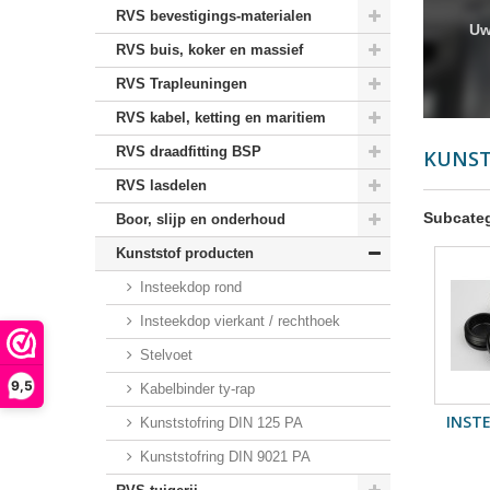
RVS bevestigings-materialen
Uw
RVS buis, koker en massief
RVS Trapleuningen
RVS kabel, ketting en maritiem
RVS draadfitting BSP
KUNS
RVS lasdelen
Subcate
Boor, slijp en onderhoud
Kunststof producten
Insteekdop rond
Insteekdop vierkant / rechthoek
Stelvoet
9,5
Kabelbinder ty-rap
INST
Kunststofring DIN 125 PA
Kunststofring DIN 9021 PA