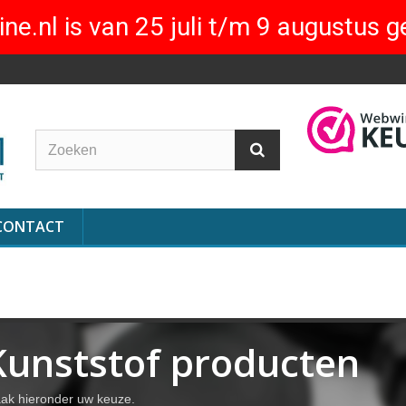
ne.nl is van 25 juli t/m 9 augustus g
CONTACT
Kunststof producten
ak hieronder uw keuze.