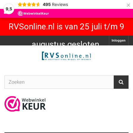
×
495
Reviews
9,5
RVSonline.nl is van 25 juli t/m 9
Inloggen
augustus gesloten.