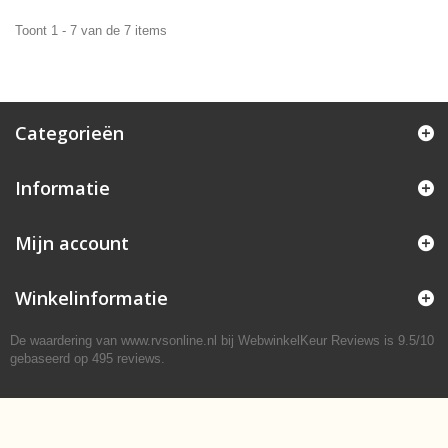
Toont 1 - 7 van de 7 items
Categorieën
Informatie
Mijn account
Winkelinformatie
De waardering van www.rvsonline.nl bij
WebwinkelKeur Reviews
is 9.5/10
gebaseerd op 495 reviews.