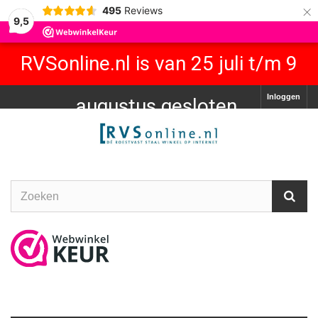
×
495
Reviews
9,5
RVSonline.nl is van 25 juli t/m 9
Inloggen
augustus gesloten.