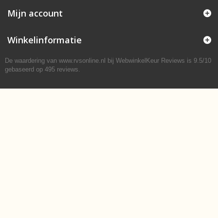
Mijn account
Winkelinformatie
De waardering van www.rvsonline.nl bij
WebwinkelKeur Reviews
is 9.5/10
gebaseerd op 495 reviews.