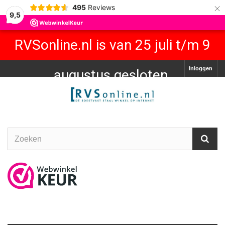
×
495
Reviews
9,5
RVSonline.nl is van 25 juli t/m 9
Inloggen
augustus gesloten.