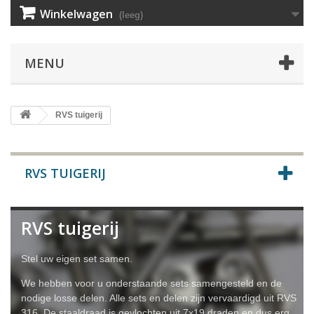
Winkelwagen
(leeg)
MENU
RVS tuigerij
RVS TUIGERIJ
RVS tuigerij
Stel uw eigen set samen.
We hebben voor u onderstaande sets samengesteld en de
nodige losse delen. Alle sets en delen zijn vervaardigd uit RVS
316. De staaldraad is gevlochten uit 7x19 draden en dus erg