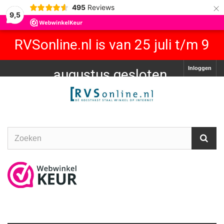
×
495
Reviews
9,5
RVSonline.nl is van 25 juli t/m 9
Inloggen
augustus gesloten.