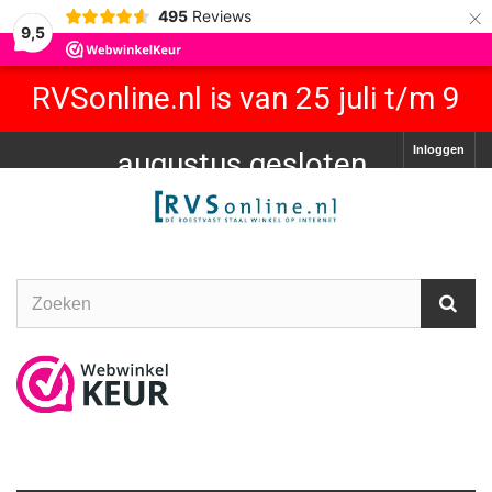
×
495
Reviews
9,5
RVSonline.nl is van 25 juli t/m 9
Inloggen
augustus gesloten.