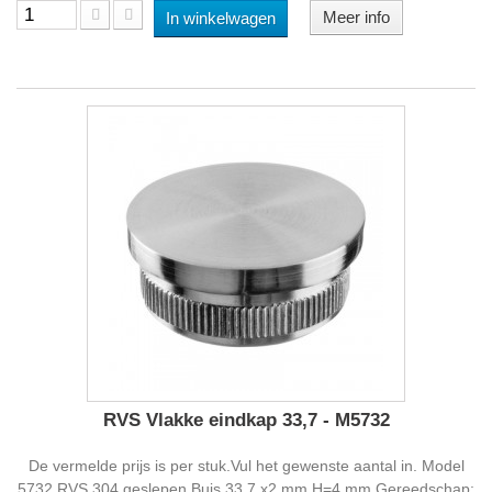
Meer info
In winkelwagen
RVS Vlakke eindkap 33,7 - M5732
De vermelde prijs is per stuk.Vul het gewenste aantal in. Model
5732 RVS 304 geslepen Buis 33,7 x2 mm H=4 mm Gereedschap: