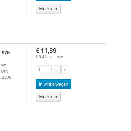
Meer info
€ 11,39
 976
€ 9,41 excl. btw
 het
s DIN
d. 1000
In winkelwagen
Meer info