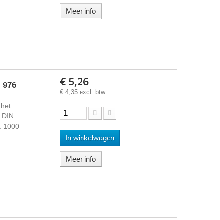
Meer info
€ 5,26
 976
€ 4,35 excl. btw
 het
s DIN
d. 1000
In winkelwagen
Meer info