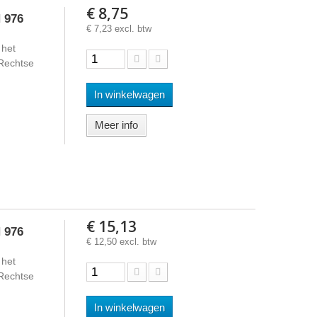
€ 8,75
 976
€ 7,23 excl. btw
 het
 Rechtse
In winkelwagen
Meer info
€ 15,13
 976
€ 12,50 excl. btw
 het
 Rechtse
In winkelwagen