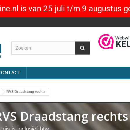
ne.nl is van 25 juli t/m 9 augustus g
CONTACT
RVS Draadstang rechts
RVS Draadstang rechts
Prijs is inclusief btw