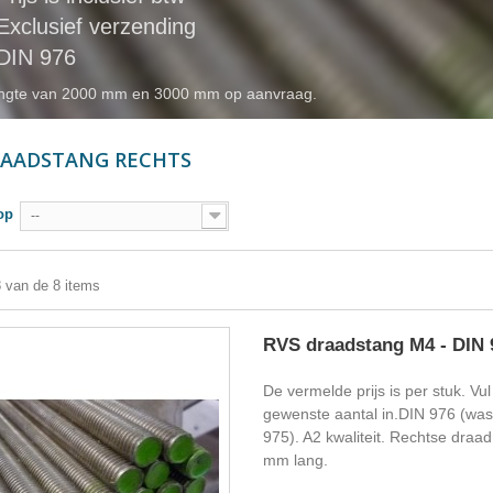
Exclusief verzending
DIN 976
ngte van 2000 mm en 3000 mm op aanvraag.
RAADSTANG RECHTS
op
--
8 van de 8 items
RVS draadstang M4 - DIN 
De vermelde prijs is per stuk. Vul
gewenste aantal in.DIN 976 (wa
975). A2 kwaliteit. Rechtse draa
mm lang.