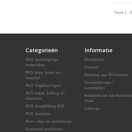
Toont 1 - 
Categorieën
Informatie
RVS bevestigings-
Disclaimer
materialen
Contact
RVS buis, koker en
Betaling aan RVSonline
massief
Verzendkosten /
RVS Trapleuningen
Levertijden
RVS kabel, ketting en
Kwaliteit van het RoestVas
maritiem
Staal
RVS draadfitting BSP
Sitemap
RVS lasdelen
Boor, slijp en onderhoud
Kunststof producten