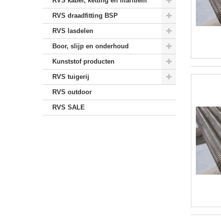
RVS kabel, ketting en maritiem
RVS draadfitting BSP
RVS lasdelen
Boor, slijp en onderhoud
Kunststof producten
RVS tuigerij
RVS outdoor
RVS SALE