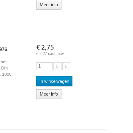
Meer info
€ 2,75
976
€ 2,27 excl. btw
 het
s DIN
d. 1000
In winkelwagen
Meer info