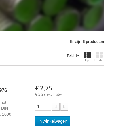
Er zijn 8 producten
Bekijk:
Lijst
Raster
€ 2,75
976
€ 2,27 excl. btw
 het
s DIN
d. 1000
In winkelwagen