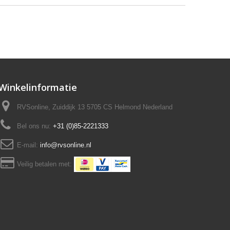
Winkelinformatie
RVSonline, Zuiddijk 13 5705 CS Helmond Nederland
Bel ons nu:
+31 (0)85-2221333
E-mail:
info@rvsonline.nl
Veilig betalen met: