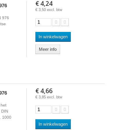
€ 4,24
976
€ 3,50 excl. btw
N 976
htse
In winkelwagen
Meer info
€ 4,66
976
€ 3,85 excl. btw
 het
s DIN
d. 1000
In winkelwagen