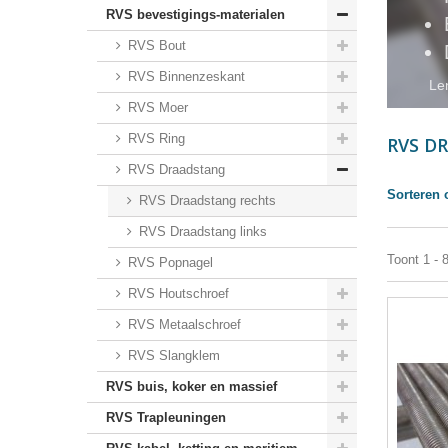
RVS bevestigings-materialen
RVS Bout
RVS Binnenzeskant
Le
RVS Moer
RVS Ring
RVS D
RVS Draadstang
Sorteren 
RVS Draadstang rechts
RVS Draadstang links
Toont 1 - 
RVS Popnagel
RVS Houtschroef
RVS Metaalschroef
RVS Slangklem
RVS buis, koker en massief
RVS Trapleuningen