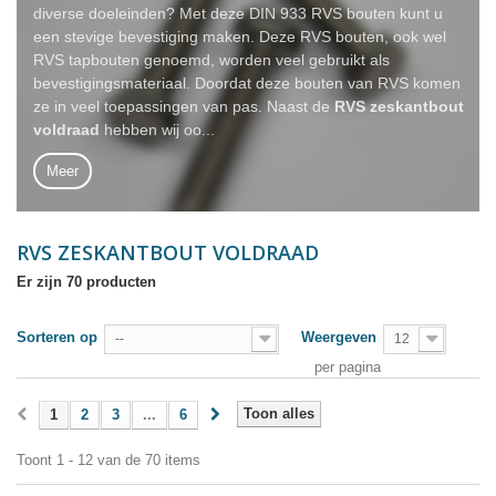
diverse doeleinden? Met deze DIN 933 RVS bouten kunt u
een stevige bevestiging maken. Deze RVS bouten, ook wel
RVS tapbouten genoemd, worden veel gebruikt als
bevestigingsmateriaal. Doordat deze bouten van RVS komen
ze in veel toepassingen van pas. Naast de
RVS zeskantbout
voldraad
hebben wij oo...
Meer
RVS ZESKANTBOUT VOLDRAAD
Er zijn 70 producten
Sorteren op
Weergeven
--
12
per pagina
Toon alles
1
2
3
...
6
Toont 1 - 12 van de 70 items