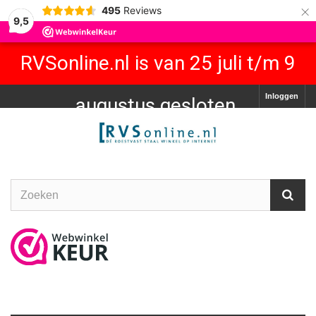
×
495
Reviews
9,5
RVSonline.nl is van 25 juli t/m 9
Inloggen
augustus gesloten.