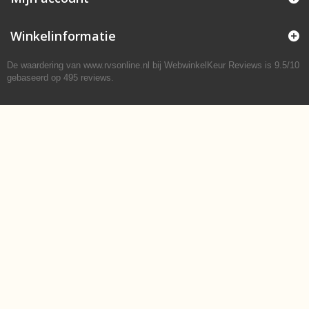
Winkelinformatie
De waardering van www.rvsonline.nl bij
WebwinkelKeur Reviews
is 9.5/10
gebaseerd op 495 reviews.