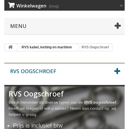
Winkelwagen
(leeg)
MENU
RVS kabel, ketting en maritiem
RVS Oogschroef
RVS OOGSCHROEF
RVS Oogschroef
Bekijk hieronder de diverse typen van de
RVS oogschroef
.
Heeft uw vragen of wilt u advies? Neem dan contact op, wij
helpen u graag.
Prijs is inclusief btw