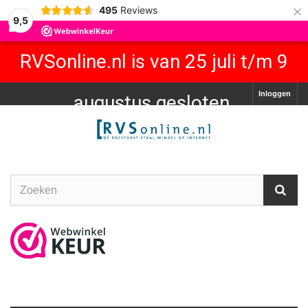
×
495
Reviews
9,5
RVSonline.nl is van 25 juli t/m 9
Inloggen
augustus gesloten.