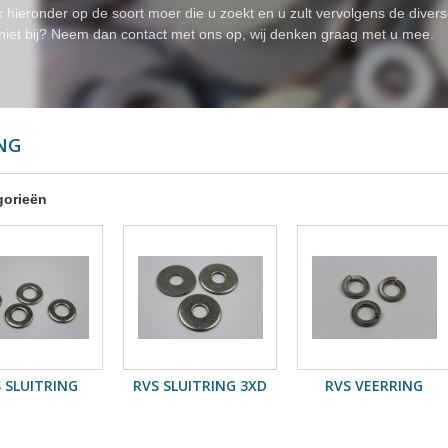
ik hieronder op de soort moer die u zoekt en u zult vervolgens de div
 niet bij? Neem dan contact met ons op, wij denken graag met u mee.
ING
gorieën
 SLUITRING
RVS SLUITRING 3XD
RVS VEERRING