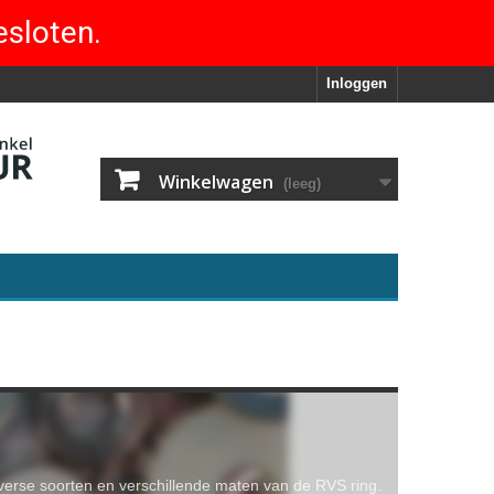
esloten.
Inloggen
Winkelwagen
(leeg)
verse soorten en verschillende maten van de RVS ring.