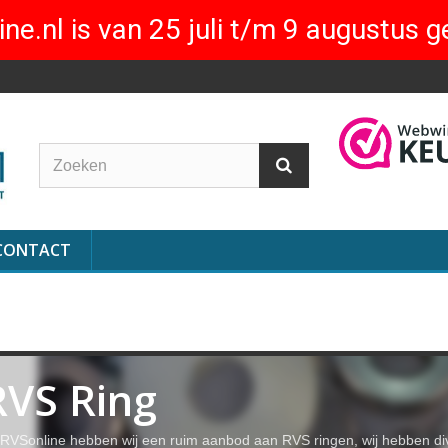
ne.nl is van 25 juli t/m 9 augustus g
CONTACT
RVS Ring
j RVSonline hebben wij een ruim aanbod aan RVS ringen, wij hebben di