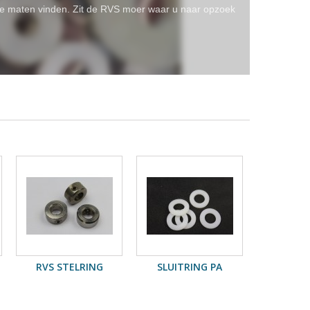
erse maten vinden. Zit de RVS moer waar u naar opzoek
RVS STELRING
SLUITRING PA