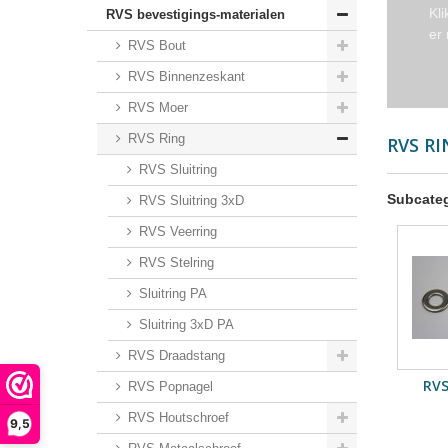
Kl
RVS bevestigings-materialen
er
RVS Bout
RVS Binnenzeskant
RVS Moer
RVS Ring
RVS R
RVS Sluitring
Subcate
RVS Sluitring 3xD
RVS Veerring
RVS Stelring
Sluitring PA
Sluitring 3xD PA
RVS Draadstang
RVS
RVS Popnagel
RVS Houtschroef
9,5