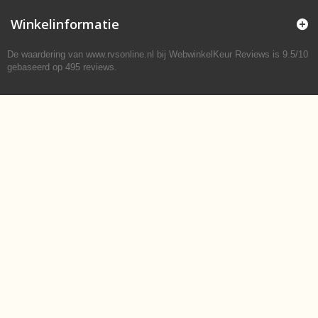
Winkelinformatie
De waardering van www.rvsonline.nl bij
WebwinkelKeur Reviews
is 9.5/10
gebaseerd op 495 reviews.