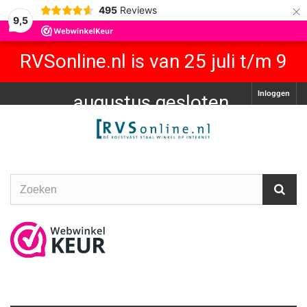
×
495
Reviews
9,5
RVSonline.nl is van 25 juli t/m 9
Inloggen
augustus gesloten.