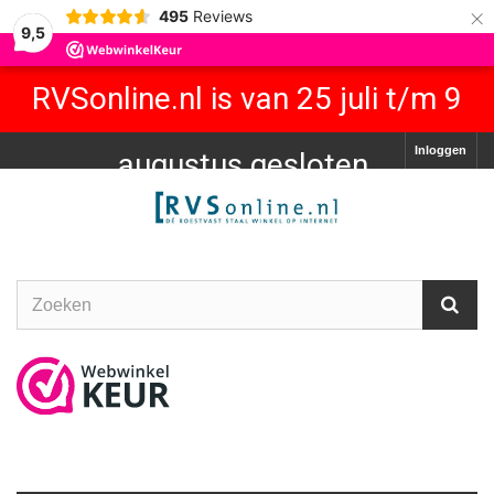
×
495
Reviews
9,5
RVSonline.nl is van 25 juli t/m 9
Inloggen
augustus gesloten.