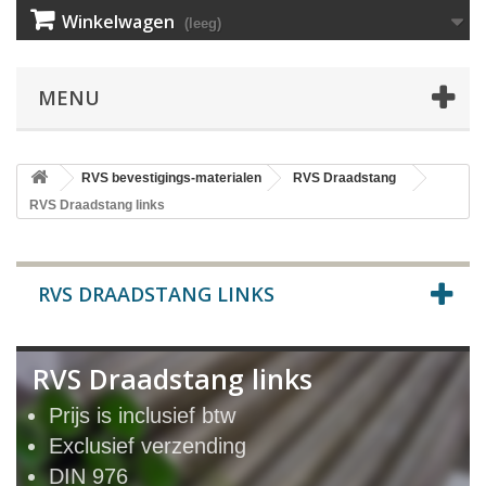
Winkelwagen
(leeg)
MENU
RVS bevestigings-materialen
RVS Draadstang
RVS Draadstang links
RVS DRAADSTANG LINKS
RVS Draadstang links
Prijs is inclusief btw
Exclusief verzending
DIN 976