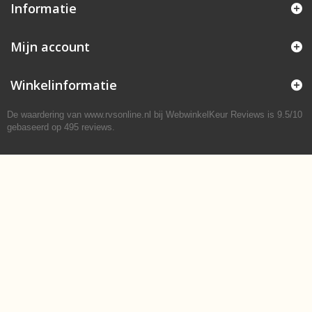
Informatie
Mijn account
Winkelinformatie
De waardering van www.rvsonline.nl bij
WebwinkelKeur Reviews
is 9.5/10
gebaseerd op 495 reviews.