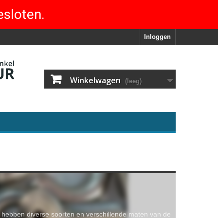
esloten.
Inloggen
Winkelwagen
(leeg)
 hebben diverse soorten en verschillende maten van de