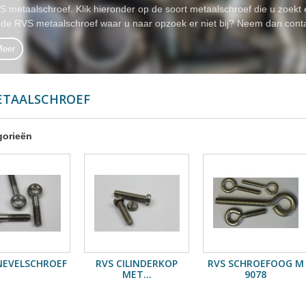
S metaalschroef. Klik hieronder op de soort metaalschroef die u zoekt 
t de RVS metaalschroef waar u naar opzoek er niet bij? Neem dan conta
Meer
ETAALSCHROEF
gorieën
NEVELSCHROEF
RVS CILINDERKOP
RVS SCHROEFOOG M
MET...
9078