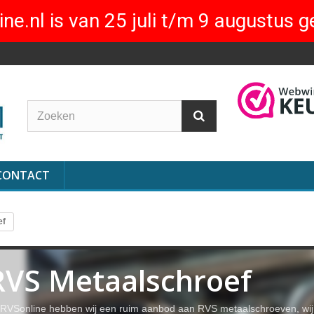
ne.nl is van 25 juli t/m 9 augustus g
CONTACT
ef
RVS Metaalschroef
j RVSonline hebben wij een ruim aanbod aan RVS metaalschroeven, wij