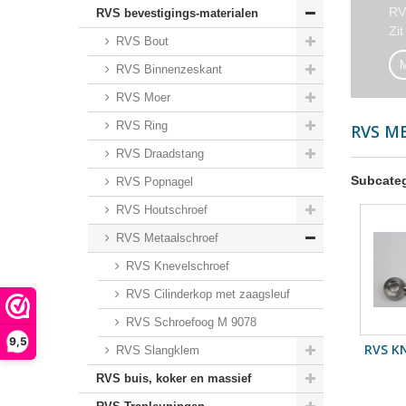
RV
RVS bevestigings-materialen
Zi
RVS Bout
RVS Binnenzeskant
RVS Moer
RVS Ring
RVS M
RVS Draadstang
Subcate
RVS Popnagel
RVS Houtschroef
RVS Metaalschroef
RVS Knevelschroef
RVS Cilinderkop met zaagsleuf
RVS Schroefoog M 9078
9,5
RVS K
RVS Slangklem
RVS buis, koker en massief