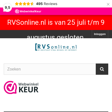
×
495
Reviews
9,5
RVSonline.nl is van 25 juli t/m 9
Inloggen
augustus gesloten.