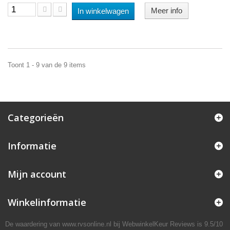
Meer info
In winkelwagen
Toont 1 - 9 van de 9 items
Categorieën
Informatie
Mijn account
Winkelinformatie
De waardering van www.rvsonline.nl bij
WebwinkelKeur Reviews
is 9.5/10