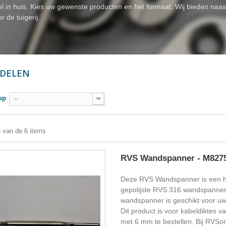
el in huis. Kies uw gewenste producten en het formaat. Wij bieden na
r de tuigerij.
 DELEN
op
--
6 van de 6 items
RVS Wandspanner - M827
Deze RVS Wandspanner is een 
gepolijste RVS 316 wandspanner
wandspanner is geschikt voor uw 
Dit product is voor kabeldiktes va
met 6 mm te bestellen. Bij RVSon