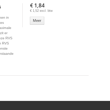
€ 1,84
6
€ 1,52 excl. btw
ken in
Meer
tes
aximale
it er
 Deze RVS
an RVS
enste
erstaande