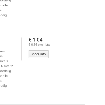
oordelig
snelle
al
nodig
€ 1,04
€ 0,86 excl. btw
ans
Meer info
is
uct is
t 6 mm te
oordelig
snelle
al
nodig