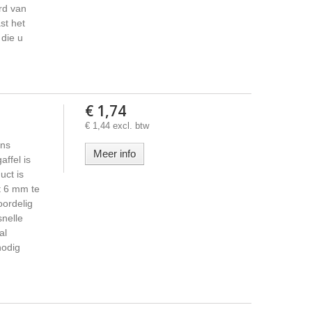
rd van
st het
 die u
€ 1,74
€ 1,44 excl. btw
ans
Meer info
affel is
uct is
t 6 mm te
oordelig
snelle
al
nodig