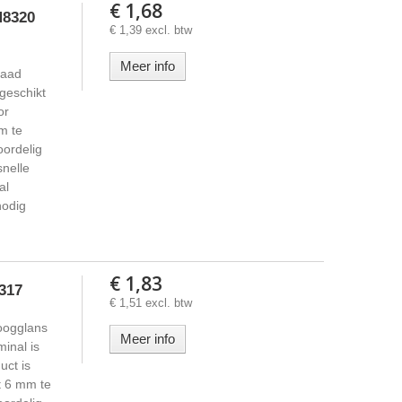
€ 1,68
M8320
€ 1,39 excl. btw
Meer info
raad
 geschikt
or
m te
oordelig
snelle
al
nodig
€ 1,83
317
€ 1,51 excl. btw
oogglans
Meer info
inal is
uct is
t 6 mm te