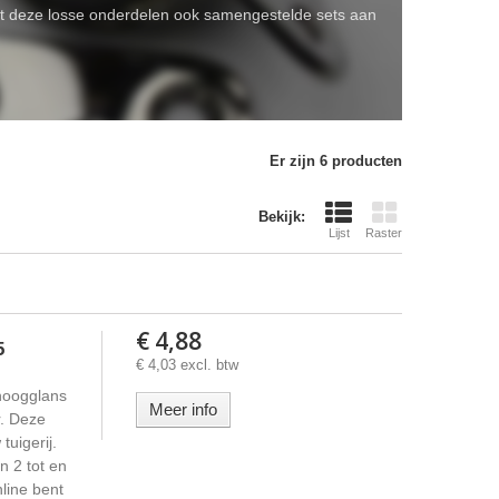
ast deze losse onderdelen ook samengestelde sets aan
Er zijn 6 producten
Bekijk:
Lijst
Raster
€ 4,88
5
€ 4,03 excl. btw
hoogglans
Meer info
. Deze
tuigerij.
n 2 tot en
line bent