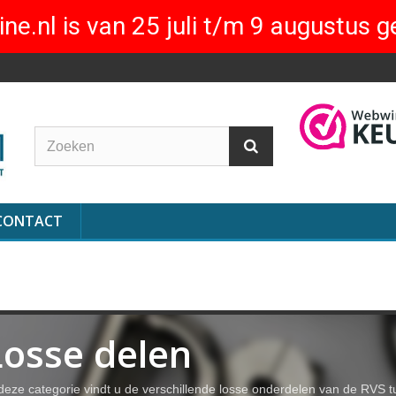
ne.nl is van 25 juli t/m 9 augustus g
CONTACT
Losse delen
deze categorie vindt u de verschillende losse onderdelen van de RVS tui