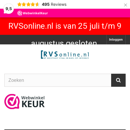
×
495
Reviews
9,5
RVSonline.nl is van 25 juli t/m 9
Inloggen
augustus gesloten.