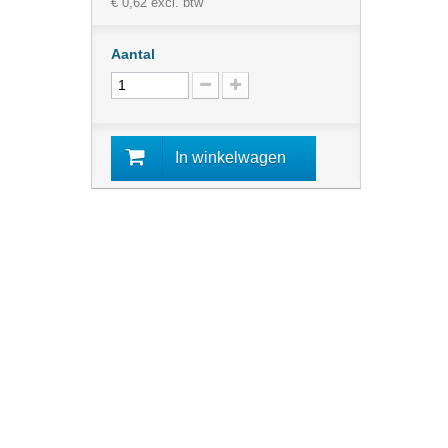
€ 0,62
excl. btw
Aantal
In winkelwagen