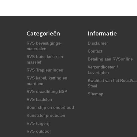
Categorieën
Informatie
RVS bevestigings-
Disclaimer
materialen
Contact
RVS buis, koker en
Betaling aan RVSonline
massief
Verzendkosten /
RVS Trapleuningen
Levertijden
RVS kabel, ketting en
Kwaliteit van het RoestVas
maritiem
Staal
RVS draadfitting BSP
Sitemap
RVS lasdelen
Boor, slijp en onderhoud
Kunststof producten
RVS tuigerij
RVS outdoor