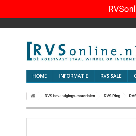
RVSonli
HOME
INFORMATIE
RVS SALE
RVS bevestigings-materialen
RVS Ring
RVS