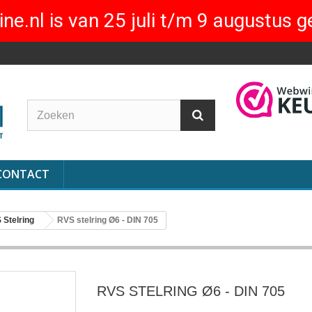
ne.nl is van 25 juli t/m 9 augustus g
CONTACT
 Stelring
RVS stelring Ø6 - DIN 705
RVS STELRING Ø6 - DIN 705