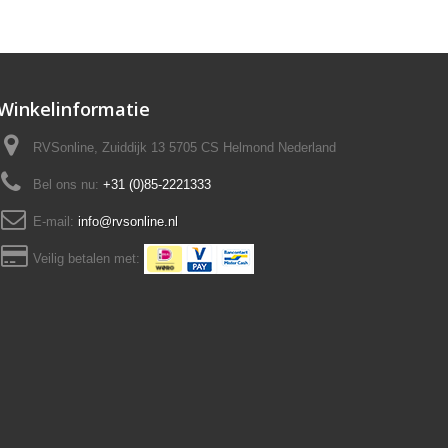
Winkelinformatie
RVSonline, Zuiddijk 13 5705 CS Helmond Nederland
Bel ons nu:
+31 (0)85-2221333
E-mail:
info@rvsonline.nl
Veilig betalen met: