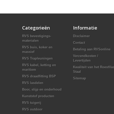
Categorieën
Informatie
RVS bevestigings-
Disclaimer
materialen
Contact
RVS buis, koker en
Betaling aan RVSonline
massief
Verzendkosten /
RVS Trapleuningen
Levertijden
RVS kabel, ketting en
Kwaliteit van het RoestVas
maritiem
Staal
RVS draadfitting BSP
Sitemap
RVS lasdelen
Boor, slijp en onderhoud
Kunststof producten
RVS tuigerij
RVS outdoor