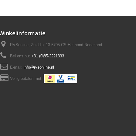
Winkelinformatie
RVSonline, Zuiddijk 13 5705 CS Helmond Nederland
Bel ons nu:
+31 (0)85-2221333
E-mail:
info@rvsonline.nl
Veilig betalen met: