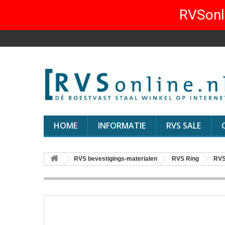
RVSonli
HOME
INFORMATIE
RVS SALE
RVS bevestigings-materialen
RVS Ring
RVS