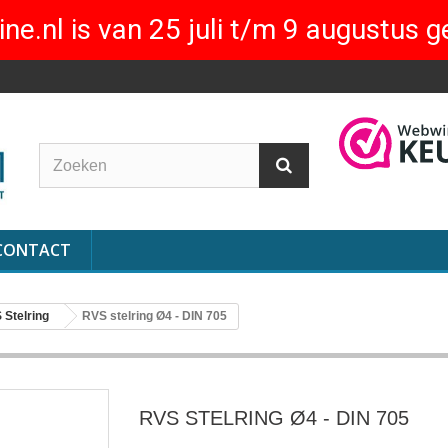
ne.nl is van 25 juli t/m 9 augustus g
CONTACT
 Stelring
RVS stelring Ø4 - DIN 705
RVS STELRING Ø4 - DIN 705