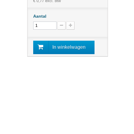
€ 0,77
excl. btw
Aantal
In winkelwagen