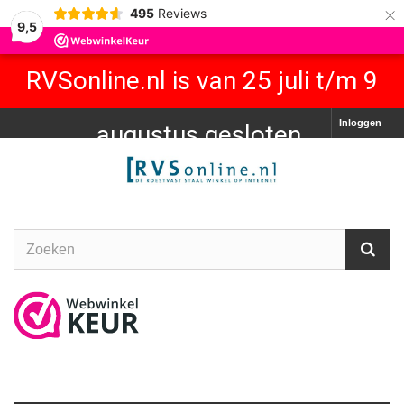
×
495
Reviews
9,5
RVSonline.nl is van 25 juli t/m 9
Inloggen
augustus gesloten.