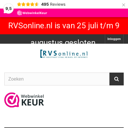
×
495
Reviews
9,5
RVSonline.nl is van 25 juli t/m 9
Inloggen
augustus gesloten.