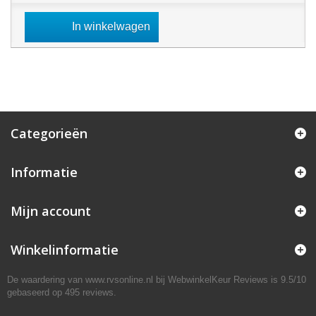
In winkelwagen
Categorieën
Informatie
Mijn account
Winkelinformatie
De waardering van www.rvsonline.nl bij
WebwinkelKeur Reviews
is 9.5/10
gebaseerd op 495 reviews.