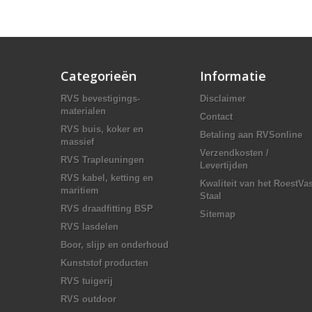
Categorieën
Informatie
RVS bevestigings-
Disclaimer
materialen
Contact
RVS buis, koker en
Betaling aan RVSonline
massief
Verzendkosten /
RVS Trapleuningen
Levertijden
RVS kabel, ketting en
Kwaliteit van het RoestVas
maritiem
Staal
RVS draadfitting BSP
Sitemap
RVS lasdelen
Boor, slijp en onderhoud
Kunststof producten
RVS tuigerij
RVS outdoor