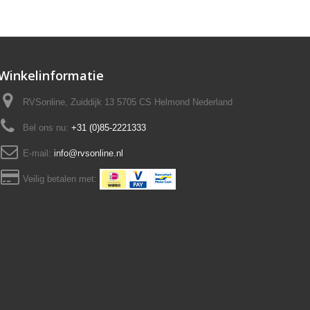
Winkelinformatie
RVSonline, Zuiddijk 13 5705 CS Helmond Nederland
Bel ons nu:
+31 (0)85-2221333
E-mail:
info@rvsonline.nl
Veilig betalen met: