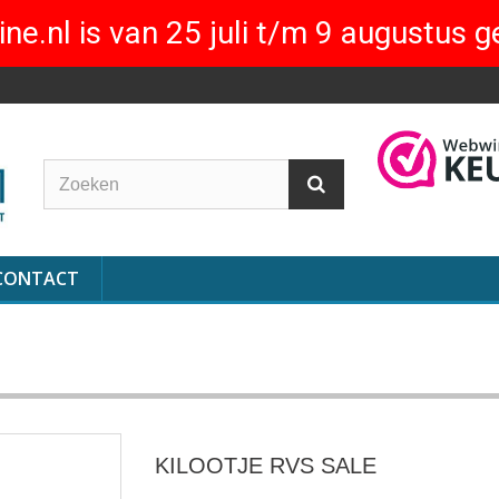
ne.nl is van 25 juli t/m 9 augustus g
CONTACT
KILOOTJE RVS SALE