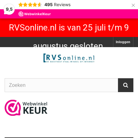
×
495
Reviews
9,5
RVSonline.nl is van 25 juli t/m 9
Inloggen
augustus gesloten.