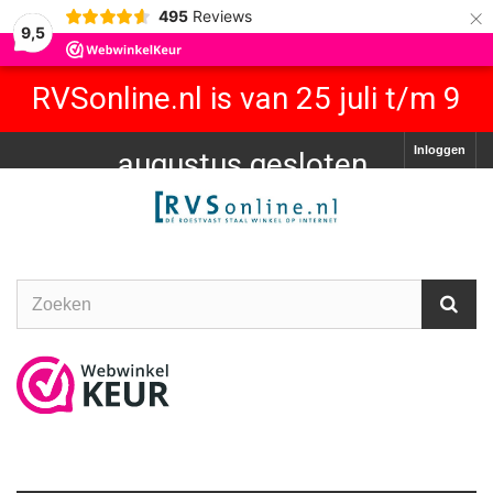
×
495
Reviews
9,5
RVSonline.nl is van 25 juli t/m 9
Inloggen
augustus gesloten.